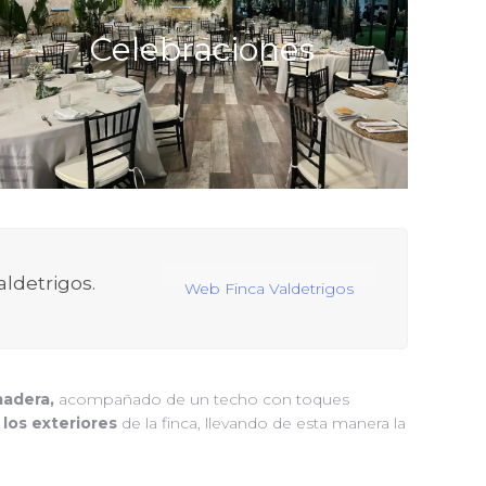
La Espiga es el lugar idóneo para cualquier
Celebraciones
cercanía a la capital, su
celebración, su
entorno, decoración cuidada y un equipo
,
que ofrece una atención personalizada
harán de vuestro evento todo un éxito.
ldetrigos.
Web Finca Valdetrigos
madera,
acompañado de un techo con toques
 los exteriores
de la finca, llevando de esta manera la