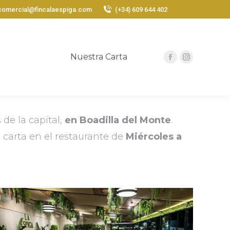
comercial@fincalaespiga.com
(+34) 609 644 402
Nuestra Carta
Facebook
Instagram
page
page
opens
opens
in
in
new
new
de la capital,
en Boadilla del Monte
.
window
window
 carta en el restaurante de
Miércoles a
Celebraciones