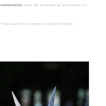
 centenarios
, todo ello alrededor de una fuente con
 más calurosos, sin perder la opción exterior.