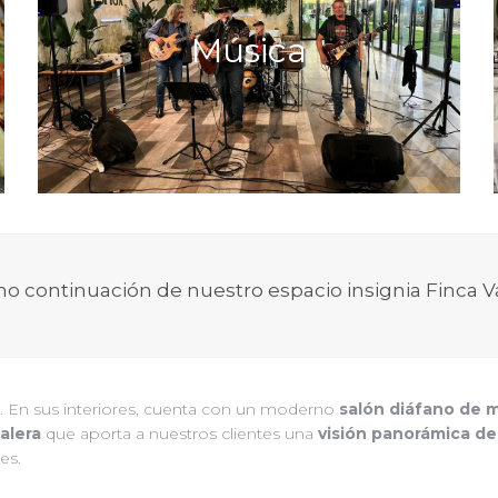
para todos
música en directo
Contamos con
Música
para amenizar la velada o para
los gustos,
.
bailar y saltar
llámanos
Reserva las fechas en tu calendario y
.
para reservar tu mesa
o continuación de nuestro espacio insignia Finca Va
. En sus interiores, cuenta con un moderno
salón diáfano de 
talera
que aporta a nuestros clientes una
visión panorámica de
es.